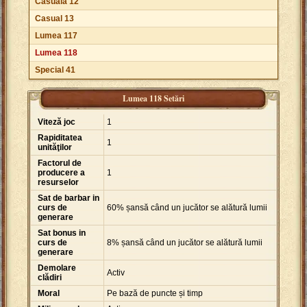
Casuală 12
Casual 13
Lumea 117
Lumea 118
Special 41
Lumea 118 Setări
Viteză joc
1
Rapiditatea
1
unităţilor
Factorul de
producere a
1
resurselor
Sat de barbar in
curs de
60% șansă când un jucător se alătură lumii
generare
Sat bonus in
curs de
8% șansă când un jucător se alătură lumii
generare
Demolare
Activ
clădiri
Moral
Pe bază de puncte și timp