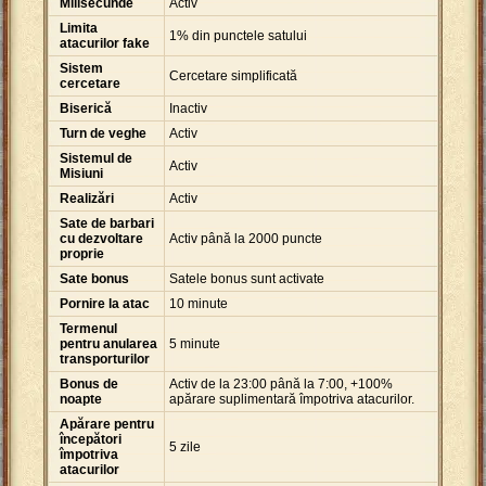
Milisecunde
Activ
Limita
1% din punctele satului
atacurilor fake
Sistem
Cercetare simplificată
cercetare
Biserică
Inactiv
Turn de veghe
Activ
Sistemul de
Activ
Misiuni
Realizări
Activ
Sate de barbari
cu dezvoltare
Activ până la 2000 puncte
proprie
Sate bonus
Satele bonus sunt activate
Pornire la atac
10 minute
Termenul
pentru anularea
5 minute
transporturilor
Bonus de
Activ de la 23:00 până la 7:00, +100%
noapte
apărare suplimentară împotriva atacurilor.
Apărare pentru
începători
5 zile
împotriva
atacurilor