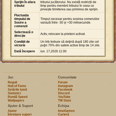
Sprijin în afara
tribului jucătorului. Nu există restricții de
tribului
timp pentru membrii tribului în ceea ce
privește trimiterea sau primirea de sprijin.
Fluctuația
timpului de
Timpul necesar pentru sosirea comenzilor
Sosire a
variază între -30 și +30 milisecunde.
comenzii
Selectează o
Activ, relocare la prieteni activat.
direcţie
Condiţii de
Un trib trebuie să deţină după 180 zile cel
victorie
puţin 70% din satele active timp de 14 zile.
Dată începere
iun. 17,2026 11:00
Joc
Comunitate
Reguli
Forum
Hall of Fame
Instagram
Setările lumii
Facebook
Statistici
Discord
Rundă Speed
YouTube
Wallpapers
TW Stats
Ajutor & Suport
Echipa
Ajutor
InnoGames
Întrebare suport
Carieră