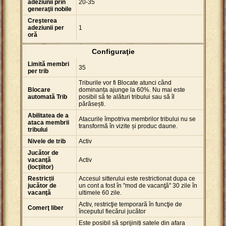
adeziunii prin
20-35
generaţii nobile
Creşterea
adeziunii per
1
oră
Configuraţie
Limită membri
35
per trib
Triburile vor fi Blocate atunci când
Blocare
dominanța ajunge la 60%. Nu mai este
automată Trib
posibil să te alături tribului sau să îl
părăsești.
Abilitatea de a
Atacurile împotriva membrilor tribului nu se
ataca membrii
transformă în vizite și produc daune.
tribului
Nivele de trib
Activ
Jucător de
vacanţă
Activ
(locţiitor)
Restricții
Accesul sitterului este restrictionat dupa ce
jucător de
un cont a fost în "mod de vacanţă" 30 zile în
vacanţă
ultimele 60 zile.
Activ, restricţie temporară în funcţie de
Comerţ liber
începutul fiecărui jucător
Este posibil să sprijiniți satele din afara