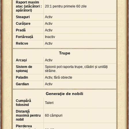
Raport maxim
atac (atăcători :
20:1 pentru primele 60 zile
apărători)
Steaguri
Activ
Curățare
Activ
Pradă
Activ
Fortăreață
Inactiv
Relicve
Activ
Trupe
Arcaşi
Activ
Sistem de
Spionii pot raporta trupe, clădiri și unități
spionaj
străine.
Paladin
Activ, fără obiecte
Gardian
Activ
Generaţie de nobili
Cumpără
Taleri
folosind
Distanţă
maximă pentru
60 câmpuri
nobil
Pierderea